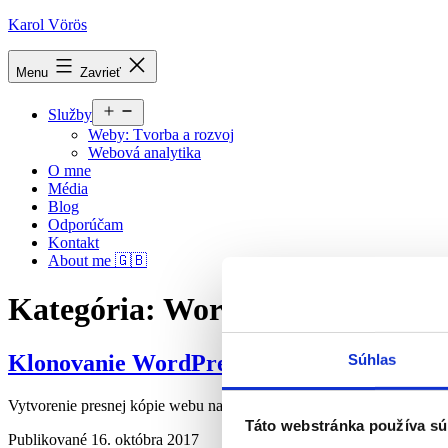
Prejsť
Karol Vörös
na
obsah
Menu
Zavrieť
Otvoriť
Služby
menu
Weby: Tvorba a rozvoj
Webová analytika
O mne
Média
Blog
Odporúčam
Kontakt
About me 🇬🇧
Kategória:
WordPress
Klonovanie WordPress webu s pluginom Du
Súhlas
Vytvorenie presnej kópie webu na adrese napr. dev.domena.sk s plugi
Táto webstránka používa sú
Publikované
16. októbra 2017