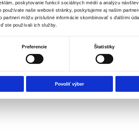
eklám, poskytovanie funkcií sociálnych médií a analýzu návšte
o používate naše webové stránky, poskytujeme aj našim partner
o SuperFaktúra.sk
to partneri môžu príslušné informácie skombinovať s ďalšími údaj
ď ste používali ich služby.
 úplne sám. So službou SuperFaktúra.sk je to naozaj malina. Pre mojic
Preferencie
Štatistiky
Povoliť výber