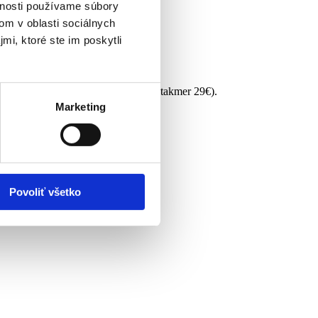
vnosti používame súbory
om v oblasti sociálnych
mi, ktoré ste im poskytli
h followerov mám navyše 15% zľavu (takmer 29€).
Marketing
Povoliť všetko