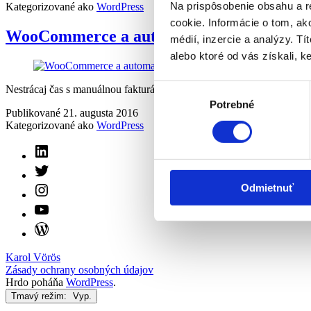
Na prispôsobenie obsahu a r
Kategorizované ako
WordPress
cookie. Informácie o tom, ak
WooCommerce a automatická fakturácia s
médií, inzercie a analýzy. Tí
alebo ktoré od vás získali, ke
Výber
Nestrácaj čas s manuálnou fakturáciou a nechaj to tvoj e-shop robiť
Potrebné
súhlasu
Publikované
21. augusta 2016
Kategorizované ako
WordPress
LinkedIn
Twitter
Instagram
Odmietnuť
YouTube
WordPress.org
Karol Vörös
Zásady ochrany osobných údajov
Hrdo poháňa
WordPress
.
Tmavý režim: